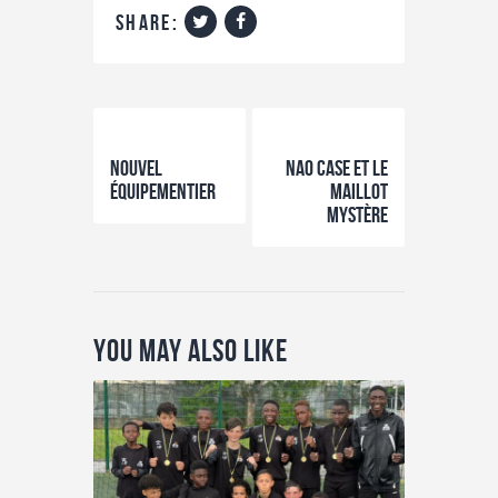
share:
00:
00:
00
00
Previous Post
Next Post
Nouvel
NAO CASE et le
équipementier
maillot
mystère
You May Also Like