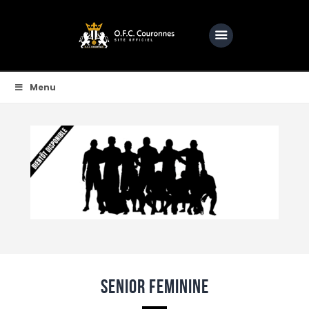
OFC COURONNES | SITE OFFICIEL DE L'OFCC
Une passion, une ambition, bien plus qu'un club
Menu
Accueil
Club
Actualités
Equipes
Féminine
O.F.C.C.TV
Partenaire
Contacts
SENIOR FEMININE
BOUTIQUE