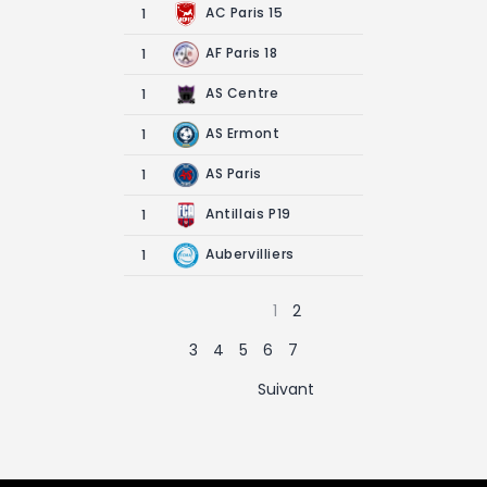
AC Paris 15
1
AF Paris 18
1
AS Centre
1
AS Ermont
1
AS Paris
1
Antillais P19
1
Aubervilliers
1
1
2
3
4
5
6
7
Suivant