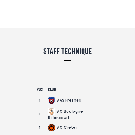
Staff Technique
Pos
Club
AAS Fresnes
1
AC Boulogne
1
Billancourt
AC Creteil
1