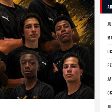
A
J
M
O
F
J
O
J