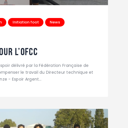
n
Initiation foot
News
our l’OFCC
espoir délivré par la Fédération Française de
ompenser le travail du Directeur technique et
onze - Espoir Argent…