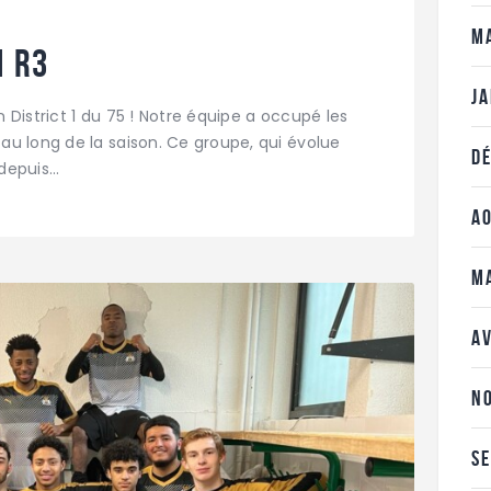
M
n R3
J
n District 1 du 75 ! Notre équipe a occupé les
u long de la saison. Ce groupe, qui évolue
D
 depuis…
A
M
A
N
S