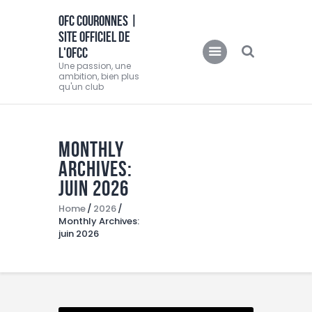
OFC COURONNES |
SITE OFFICIEL DE
OFC COURONNES | SITE OFFICIEL DE L'OFCC
L'OFCC
Une passion, une ambition, bien plus qu'un club
Une passion, une
ambition, bien plus
qu'un club
Accueil
Club
Monthly
Actualités
Archives:
Equipes
juin 2026
Féminine
Home
2026
Monthly Archives:
O.F.C.C.TV
juin 2026
Partenaire
Contacts
BOUTIQUE