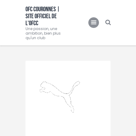
OFC COURONNES |
SITE OFFICIEL DE
OFC COURONNES | SITE OFFICIEL DE L'OFCC
L'OFCC
Une passion, une ambition, bien plus qu'un club
Une passion, une
ambition, bien plus
qu'un club
Accueil
Club
Actualités
Equipes
Féminine
O.F.C.C.TV
Partenaire
Contacts
BOUTIQUE