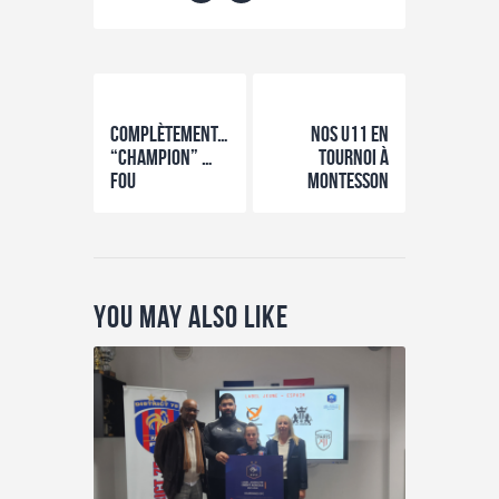
Previous Post
Next Post
Complètement…
Nos U11 en
“champion” …
tournoi à
fou
Montesson
You May Also Like