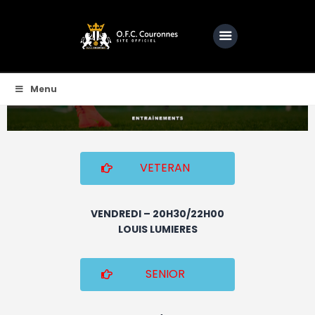
OFC COURONNES | SITE OFFICIEL DE L'OFCC
Une passion, une ambition, bien plus qu'un club
Menu
Accueil
Club
Actualités
VETERAN
Equipes
Féminine
VENDREDI – 20H30/22H00
LOUIS LUMIERES
O.F.C.C.TV
Partenaire
SENIOR
Contacts
BOUTIQUE