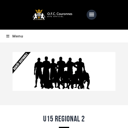
OFC COURONNES | SITE OFFICIEL DE L'OFCC
Une passion, une ambition, bien plus qu'un club
Menu
Accueil
Club
Actualités
Equipes
Féminine
O.F.C.C.TV
Partenaire
Contacts
U15 REGIONAL 2
BOUTIQUE