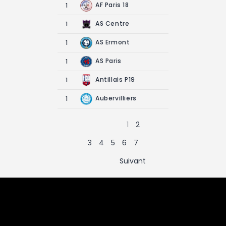
AF Paris 18
1
AS Centre
1
AS Ermont
1
AS Paris
1
Antillais P19
1
Aubervilliers
1
1
2
3
4
5
6
7
Suivant