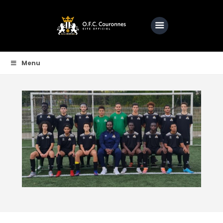
OFC COURONNES | SITE OFFICIEL DE L'OFCC
Une passion, une ambition, bien plus qu'un club
Menu
Accueil
Club
Actualités
Equipes
Féminine
O.F.C.C.TV
Partenaire
Contacts
BOUTIQUE