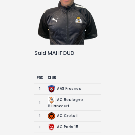
Said MAHFOUD
Pos
Club
AAS Fresnes
1
AC Boulogne
1
Billancourt
AC Creteil
1
AC Paris 15
1