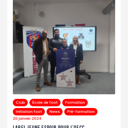
Club
École de foot
Formation
Initiation foot
News
Pré-formation
20 janvier 2024
Label jeune espoir pour l’OFCC