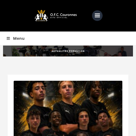
OFC COURONNES | SITE OFFICIEL DE L'OFCC
Une passion, une ambition, bien plus qu'un club
Menu
Accueil
Club
Actualités
Equipes
Féminine
O.F.C.C.TV
Partenaire
Contacts
BOUTIQUE