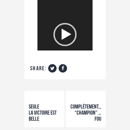
vidéo
00:
00:
share:
00
00
Previous Post
Next Post
Seule
Complètement…
la victoire est
“champion” …
belle
fou