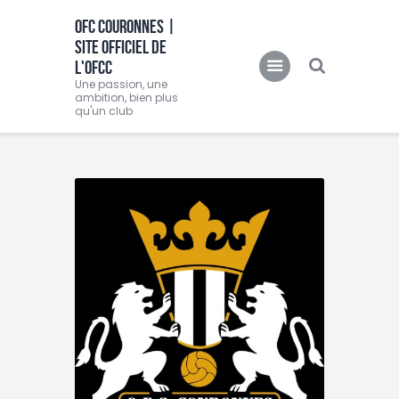
OFC COURONNES |
SITE OFFICIEL DE
OFC COURONNES | SITE OFFICIEL DE L'OFCC
L'OFCC
Une passion, une ambition, bien plus qu'un club
Une passion, une
ambition, bien plus
qu'un club
Accueil
Club
Actualités
Equipes
Féminine
O.F.C.C.TV
Partenaire
Contacts
BOUTIQUE