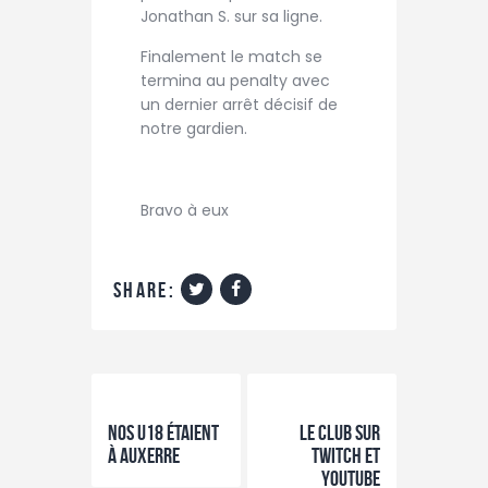
Jonathan S. sur sa ligne.
Finalement le match se
termina au penalty avec
un dernier arrêt décisif de
notre gardien.
Bravo à eux
share:
Previous Post
Next Post
Nos U18 étaient
Le club sur
à Auxerre
TWITCH et
YOUTUBE