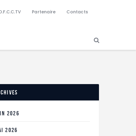
O.F.C.C.TV
Partenaire
Contacts
rchives
UIN
2026
AI
2026