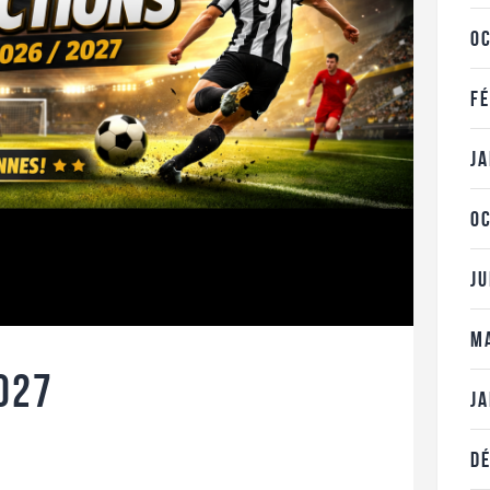
O
F
J
O
J
M
027
J
D