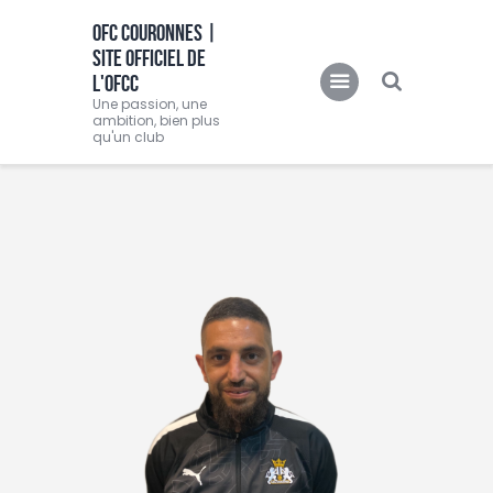
OFC COURONNES |
SITE OFFICIEL DE
OFC COURONNES | SITE OFFICIEL DE L'OFCC
L'OFCC
Une passion, une ambition, bien plus qu'un club
Une passion, une
ambition, bien plus
qu'un club
Accueil
Club
Actualités
Equipes
Féminine
O.F.C.C.TV
Partenaire
Contacts
BOUTIQUE